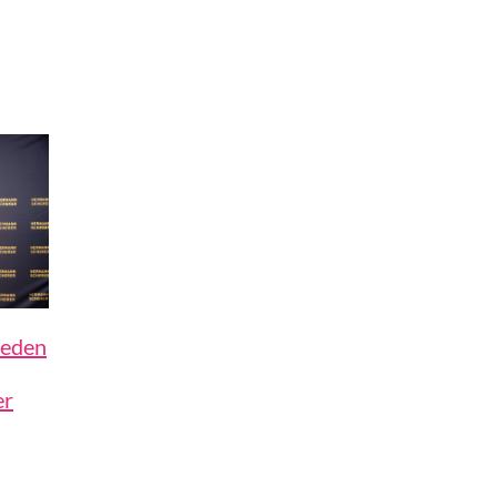
Reden
er