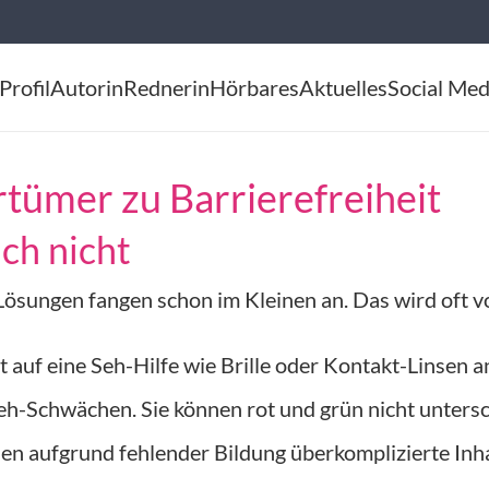
Profil
Autorin
Rednerin
Hörbares
Aktuelles
Social Med
rtümer zu Barrierefreiheit
ich nicht
Lösungen fangen schon im Kleinen an. Das wird oft 
 auf eine Seh-Hilfe wie Brille oder Kontakt-Linsen 
eh-Schwächen. Sie können rot und grün nicht unters
n aufgrund fehlender Bildung überkomplizierte Inha