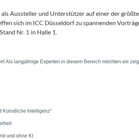
 als Aussteller und Unterstützer auf einer der größ
effen sich im ICC Düsseldorf zu spannenden Vorträ
Stand Nr. 1 in Halle 1.
rt! Als langjährige Experten in diesem Bereich möchten wir zeigen
d K
ü
nstliche Intelligenz
“
eiheit
it und ohne KI