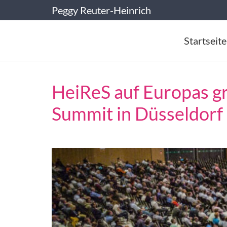
Peggy Reuter-Heinrich
Startseite
HeiReS auf Europas g
Summit in Düsseldorf