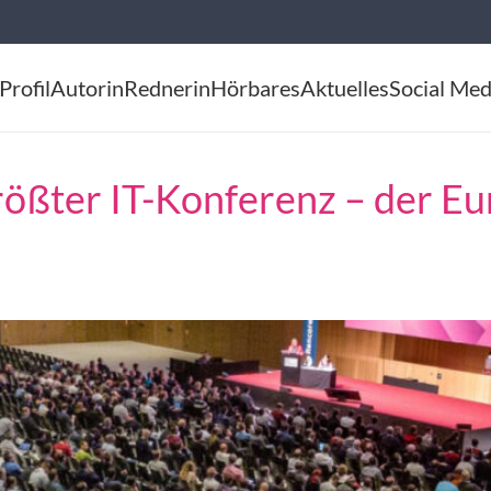
Profil
Autorin
Rednerin
Hörbares
Aktuelles
Social Med
rößter IT-Konferenz – der E