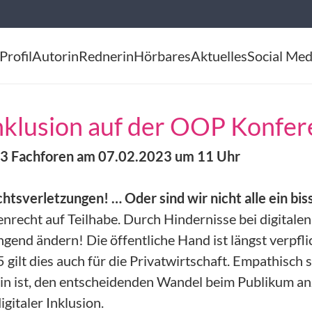
Profil
Autorin
Rednerin
Hörbares
Aktuelles
Social Med
Inklusion auf der OOP Konfe
23 Fachforen am
07.02.2023 um 11 Uhr
htsverletzungen! … Oder sind wir nicht alle ein bi
enrecht auf Teilhabe. Durch Hindernisse bei digitale
end ändern! Die öffentliche Hand ist längst verpflic
5 gilt dies auch für die Privatwirtschaft. Empathisc
ertin ist, den entscheidenden Wandel beim Publikum 
gitaler Inklusion.